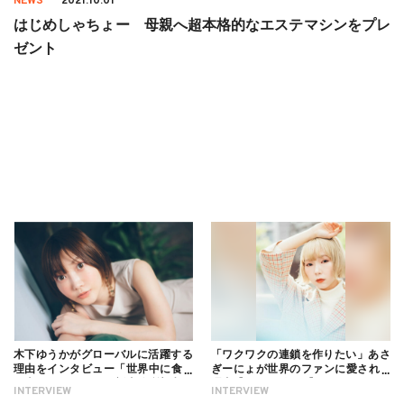
NEWS
2021.10.01
はじめしゃちょー 母親へ超本格的なエステマシンをプレ
ゼント
木下ゆうかがグローバルに活躍する
「ワクワクの連鎖を作りたい」あさ
理由をインタビュー「世界中に食べ
ぎーにょが世界のファンに愛される
る幸せを伝えたい」新事務所加入に
理由【インタビュー】
INTERVIEW
INTERVIEW
ついても