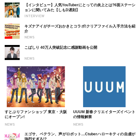
【インタビュー】人気YouTuberにとっての炎上とは?6面ステーシ
ョンに聞いてみた【しもD遅刻】
INTERVIEW
キズナアイがチーズおかきとコラボ!クリアファイル入手方法を紹
介
NEWS
こばしり 40万人突破記念に感謝動画を公開
NEWS
すとぷりファンショップ 東京・大阪
UUUM 新春クリエイターズイベント
にオープン!
の情報解禁
NEWS
NEWS
エゴサ、ベテラン、声がロボット…Ctuberハローキティの自虐が
強烈すぎる!?