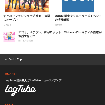
すとぷりファンショップ 東京・大阪
UUUM 新春クリエイターズイベント
にオープン!
の情報解禁
NEWS
NEWS
エゴサ、ベテラン、声がロボット…Ctuberハローキティの自虐が
強烈すぎる!?
INTERVIEW
Go to Top
WE ARE :
LogTube|国内最大のYouTuberニュースメディア