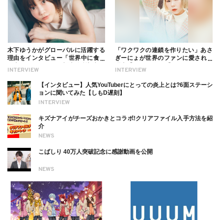
木下ゆうかがグローバルに活躍する
「ワクワクの連鎖を作りたい」あさ
理由をインタビュー「世界中に食べ
ぎーにょが世界のファンに愛される
る幸せを伝えたい」新事務所加入に
理由【インタビュー】
INTERVIEW
INTERVIEW
ついても
【インタビュー】人気YouTuberにとっての炎上とは?6面ステーシ
ョンに聞いてみた【しもD遅刻】
INTERVIEW
キズナアイがチーズおかきとコラボ!クリアファイル入手方法を紹
介
NEWS
こばしり 40万人突破記念に感謝動画を公開
NEWS