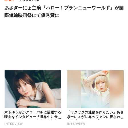
NEWS
2020.09.24
あさぎーにょ主演『ハロー！ブランニューワールド』が国
際短編映画祭にて優秀賞に
木下ゆうかがグローバルに活躍する
「ワクワクの連鎖を作りたい」あさ
理由をインタビュー「世界中に食べ
ぎーにょが世界のファンに愛される
る幸せを伝えたい」新事務所加入に
理由【インタビュー】
INTERVIEW
INTERVIEW
ついても