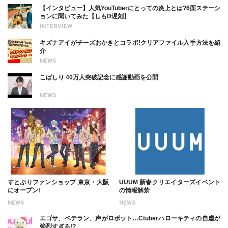
【インタビュー】人気YouTuberにとっての炎上とは?6面ステーシ
ョンに聞いてみた【しもD遅刻】
INTERVIEW
キズナアイがチーズおかきとコラボ!クリアファイル入手方法を紹
介
NEWS
こばしり 40万人突破記念に感謝動画を公開
NEWS
すとぷりファンショップ 東京・大阪
UUUM 新春クリエイターズイベント
にオープン!
の情報解禁
NEWS
NEWS
エゴサ、ベテラン、声がロボット…Ctuberハローキティの自虐が
強烈すぎる!?