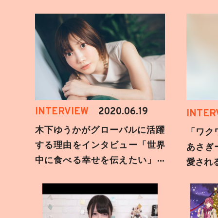
INTERVIEW
2020.06.19
INTER
木下ゆうかがグローバルに活躍
「ワク
する理由をインタビュー「世界
あさぎ
中に食べる幸せを伝えたい」新
愛され
事務所加入についても