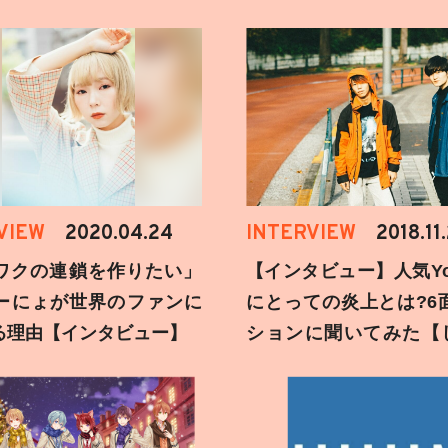
VIEW
2020.04.24
INTERVIEW
2018.11
ワクの連鎖を作りたい」
【インタビュー】人気You
ーにょが世界のファンに
にとっての炎上とは?6
る理由【インタビュー】
ションに聞いてみた【
刻】