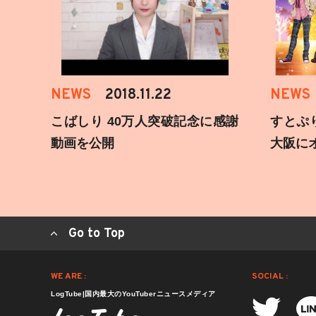
NEWS
2018.11.22
NEWS
こばしり 40万人突破記念に感謝
すとぷ
動画を公開
大阪に
Go to Top
WE ARE :
SOCIAL :
LogTube|国内最大のYouTuberニュースメディア