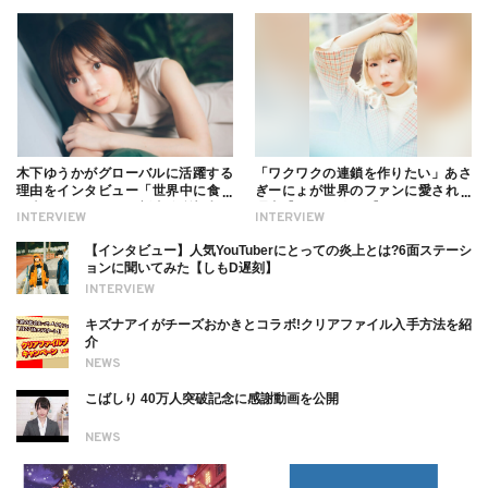
木下ゆうかがグローバルに活躍する
「ワクワクの連鎖を作りたい」あさ
理由をインタビュー「世界中に食べ
ぎーにょが世界のファンに愛される
る幸せを伝えたい」新事務所加入に
理由【インタビュー】
INTERVIEW
INTERVIEW
ついても
【インタビュー】人気YouTuberにとっての炎上とは?6面ステーシ
ョンに聞いてみた【しもD遅刻】
INTERVIEW
キズナアイがチーズおかきとコラボ!クリアファイル入手方法を紹
介
NEWS
こばしり 40万人突破記念に感謝動画を公開
NEWS