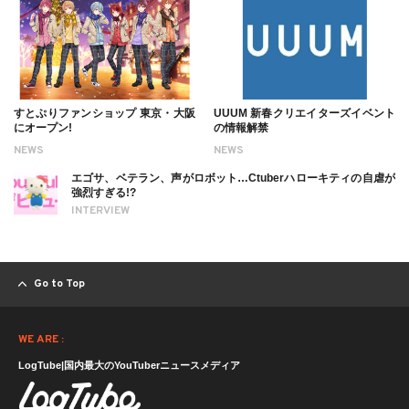
すとぷりファンショップ 東京・大阪
UUUM 新春クリエイターズイベント
にオープン!
の情報解禁
NEWS
NEWS
エゴサ、ベテラン、声がロボット…Ctuberハローキティの自虐が
強烈すぎる!?
INTERVIEW
Go to Top
WE ARE :
LogTube|国内最大のYouTuberニュースメディア