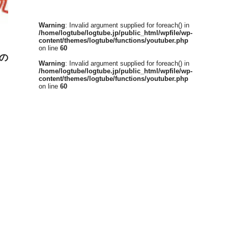
Warning
: Invalid argument supplied for foreach() in
/home/logtube/logtube.jp/public_html/wpfile/wp-
content/themes/logtube/functions/youtuber.php
on line
60
中の
Warning
: Invalid argument supplied for foreach() in
/home/logtube/logtube.jp/public_html/wpfile/wp-
content/themes/logtube/functions/youtuber.php
on line
60