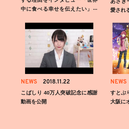
する理由をインタビュー「世界
あさぎ
中に食べる幸せを伝えたい」新
愛され
事務所加入についても
NEWS
2018.11.22
NEWS
こばしり 40万人突破記念に感謝
すとぷ
動画を公開
大阪に