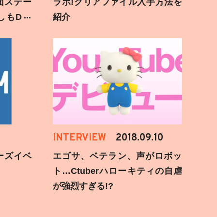
面ステー
ラボ!クリアファイル入手方法を
しもD遅
紹介
INTERVIEW
2018.09.10
ーズイベ
エゴサ、ベテラン、声がロボッ
ト…Ctuberハローキティの自虐
が強烈すぎる!?