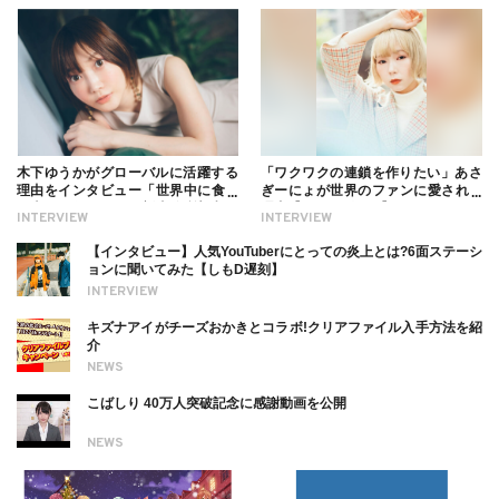
木下ゆうかがグローバルに活躍する
「ワクワクの連鎖を作りたい」あさ
理由をインタビュー「世界中に食べ
ぎーにょが世界のファンに愛される
る幸せを伝えたい」新事務所加入に
理由【インタビュー】
INTERVIEW
INTERVIEW
ついても
【インタビュー】人気YouTuberにとっての炎上とは?6面ステーシ
ョンに聞いてみた【しもD遅刻】
INTERVIEW
キズナアイがチーズおかきとコラボ!クリアファイル入手方法を紹
介
NEWS
こばしり 40万人突破記念に感謝動画を公開
NEWS