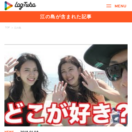
MENU
江の島が含まれた記事
TOP
>
江の島