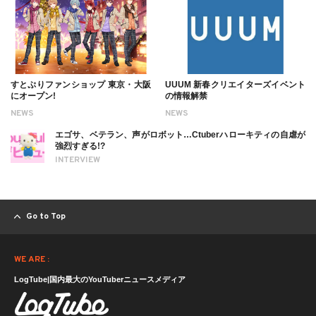
すとぷりファンショップ 東京・大阪
UUUM 新春クリエイターズイベント
にオープン!
の情報解禁
NEWS
NEWS
エゴサ、ベテラン、声がロボット…Ctuberハローキティの自虐が
強烈すぎる!?
INTERVIEW
Go to Top
WE ARE :
LogTube|国内最大のYouTuberニュースメディア