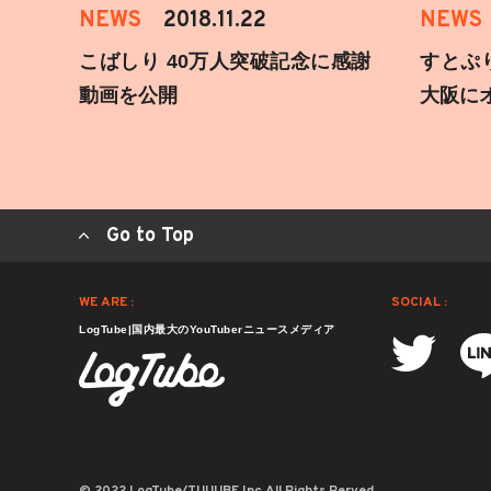
NEWS
2018.11.22
NEWS
こばしり 40万人突破記念に感謝
すとぷ
動画を公開
大阪に
Go to Top
WE ARE :
SOCIAL :
LogTube|国内最大のYouTuberニュースメディア
© 2022 LogTube/TUUUBE,Inc.All Rights Rerved.