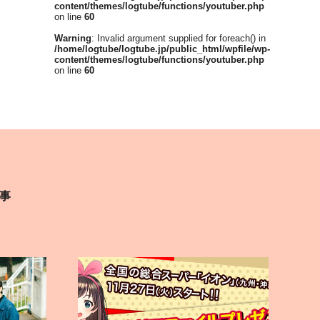
content/themes/logtube/functions/youtuber.php
on line
60
Warning
: Invalid argument supplied for foreach() in
/home/logtube/logtube.jp/public_html/wpfile/wp-
content/themes/logtube/functions/youtuber.php
on line
60
事