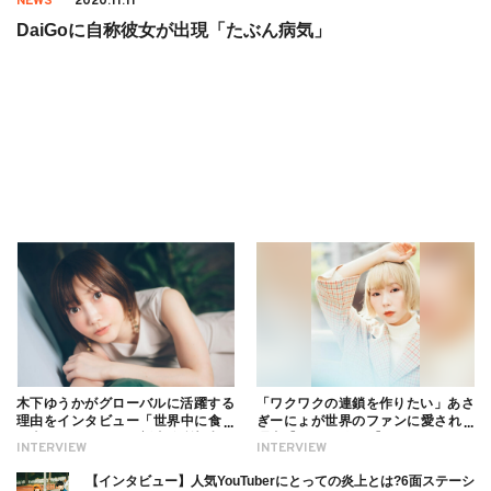
NEWS
2020.11.11
DaiGoに自称彼女が出現「たぶん病気」
木下ゆうかがグローバルに活躍する
「ワクワクの連鎖を作りたい」あさ
理由をインタビュー「世界中に食べ
ぎーにょが世界のファンに愛される
る幸せを伝えたい」新事務所加入に
理由【インタビュー】
INTERVIEW
INTERVIEW
ついても
【インタビュー】人気YouTuberにとっての炎上とは?6面ステーシ