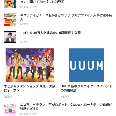
ョンに聞いてみた【しもD遅刻】
INTERVIEW
キズナアイがチーズおかきとコラボ!クリアファイル入手方法を紹
介
NEWS
こばしり 40万人突破記念に感謝動画を公開
NEWS
すとぷりファンショップ 東京・大阪
UUUM 新春クリエイターズイベント
にオープン!
の情報解禁
NEWS
NEWS
エゴサ、ベテラン、声がロボット…Ctuberハローキティの自虐が
強烈すぎる!?
INTERVIEW