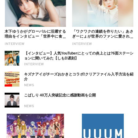
木下ゆうかがグローバルに活躍する
「ワクワクの連鎖を作りたい」あさ
理由をインタビュー「世界中に食べ
ぎーにょが世界のファンに愛される
る幸せを伝えたい」新事務所加入に
理由【インタビュー】
INTERVIEW
INTERVIEW
ついても
【インタビュー】人気YouTuberにとっての炎上とは?6面ステーシ
ョンに聞いてみた【しもD遅刻】
INTERVIEW
キズナアイがチーズおかきとコラボ!クリアファイル入手方法を紹
介
NEWS
こばしり 40万人突破記念に感謝動画を公開
NEWS