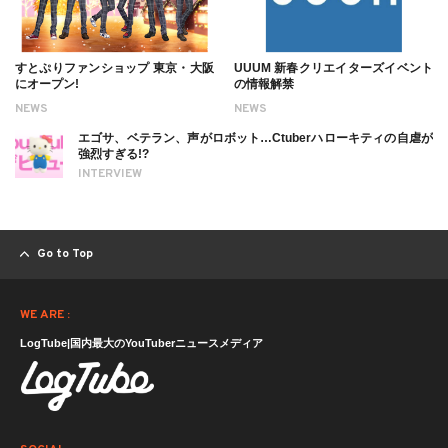
すとぷりファンショップ 東京・大阪
UUUM 新春クリエイターズイベント
にオープン!
の情報解禁
NEWS
NEWS
エゴサ、ベテラン、声がロボット…Ctuberハローキティの自虐が
強烈すぎる!?
INTERVIEW
Go to Top
WE ARE :
LogTube|国内最大のYouTuberニュースメディア