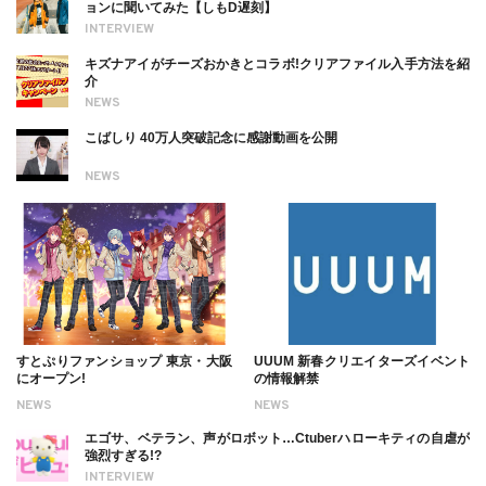
ョンに聞いてみた【しもD遅刻】
INTERVIEW
キズナアイがチーズおかきとコラボ!クリアファイル入手方法を紹
介
NEWS
こばしり 40万人突破記念に感謝動画を公開
NEWS
すとぷりファンショップ 東京・大阪
UUUM 新春クリエイターズイベント
にオープン!
の情報解禁
NEWS
NEWS
エゴサ、ベテラン、声がロボット…Ctuberハローキティの自虐が
強烈すぎる!?
INTERVIEW