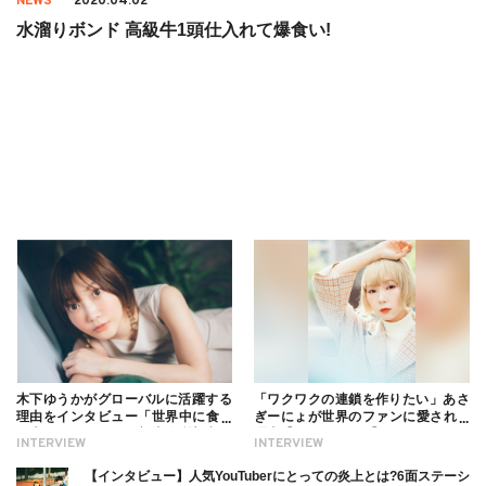
NEWS
2020.04.02
水溜りボンド 高級牛1頭仕入れて爆食い!
木下ゆうかがグローバルに活躍する
「ワクワクの連鎖を作りたい」あさ
理由をインタビュー「世界中に食べ
ぎーにょが世界のファンに愛される
る幸せを伝えたい」新事務所加入に
理由【インタビュー】
INTERVIEW
INTERVIEW
ついても
【インタビュー】人気YouTuberにとっての炎上とは?6面ステーシ