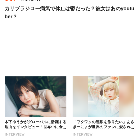
NEWS
2018.03.21
カリブラジロー病気で休止は鬱だった？彼女はあのyoutu
ber？
木下ゆうかがグローバルに活躍する
「ワクワクの連鎖を作りたい」あさ
理由をインタビュー「世界中に食べ
ぎーにょが世界のファンに愛される
る幸せを伝えたい」新事務所加入に
理由【インタビュー】
INTERVIEW
INTERVIEW
ついても