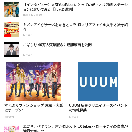
【インタビュー】人気YouTuberにとっての炎上とは?6面ステーシ
ョンに聞いてみた【しもD遅刻】
INTERVIEW
キズナアイがチーズおかきとコラボ!クリアファイル入手方法を紹
介
NEWS
こばしり 40万人突破記念に感謝動画を公開
NEWS
すとぷりファンショップ 東京・大阪
UUUM 新春クリエイターズイベント
にオープン!
の情報解禁
NEWS
NEWS
エゴサ、ベテラン、声がロボット…Ctuberハローキティの自虐が
強烈すぎる!?