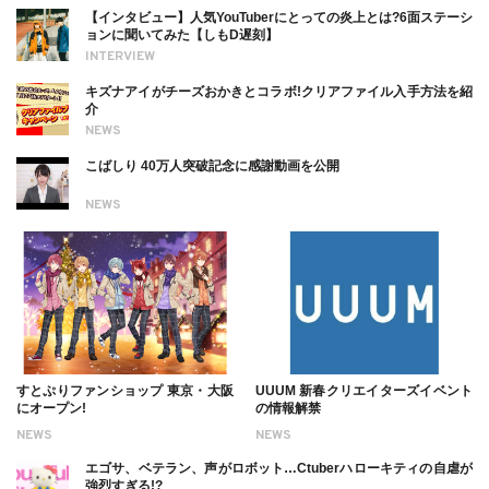
【インタビュー】人気YouTuberにとっての炎上とは?6面ステーシ
ョンに聞いてみた【しもD遅刻】
INTERVIEW
キズナアイがチーズおかきとコラボ!クリアファイル入手方法を紹
介
NEWS
こばしり 40万人突破記念に感謝動画を公開
NEWS
すとぷりファンショップ 東京・大阪
UUUM 新春クリエイターズイベント
にオープン!
の情報解禁
NEWS
NEWS
エゴサ、ベテラン、声がロボット…Ctuberハローキティの自虐が
強烈すぎる!?