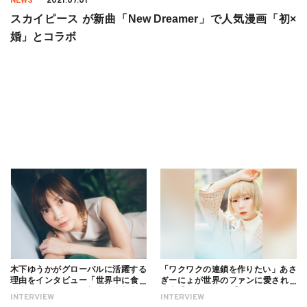
NEWS
2021.07.01
スカイピース が新曲「New Dreamer」で人気漫画「初×
婚」とコラボ
木下ゆうかがグローバルに活躍する
「ワクワクの連鎖を作りたい」あさ
理由をインタビュー「世界中に食べ
ぎーにょが世界のファンに愛される
る幸せを伝えたい」新事務所加入に
理由【インタビュー】
INTERVIEW
INTERVIEW
ついても