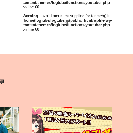
content/themes/logtube/functions/youtuber.php
on line
60
Warning
: Invalid argument supplied for foreach() in
/home/logtube/logtube.jp/public_html/wpfile/wp-
content/themes/logtube/functions/youtuber.php
on line
60
事