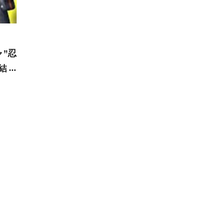
”忍
結果
実況ア