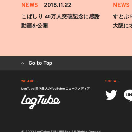
NEWS
2018.11.22
NEWS
こばしり 40万人突破記念に感謝
すとぷ
動画を公開
大阪に
Go to Top
WE ARE :
SOCIAL :
LogTube|国内最大のYouTuberニュースメディア
© 2022 LogTube/TUUUBE,Inc.All Rights Rerved.