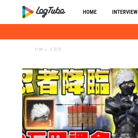
HOME
INTERVIEW
３万円
TOP
>