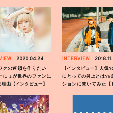
VIEW
2020.04.24
INTERVIEW
2018.11
ワクの連鎖を作りたい」
【インタビュー】人気You
ーにょが世界のファンに
にとっての炎上とは?6
る理由【インタビュー】
ションに聞いてみた【
刻】