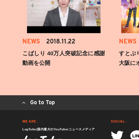
NEWS
2018.11.22
NEWS
こばしり 40万人突破記念に感謝
すとぷ
動画を公開
大阪に
Go to Top
WE ARE :
SOCIAL :
LogTube|国内最大のYouTuberニュースメディア