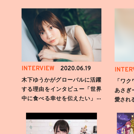
INTERVIEW
2020.06.19
INTER
木下ゆうかがグローバルに活躍
「ワク
する理由をインタビュー「世界
あさぎ
中に食べる幸せを伝えたい」新
愛され
事務所加入についても