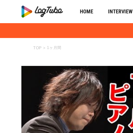
HOME
INTERVIEW
1ヶ月間
TOP
>