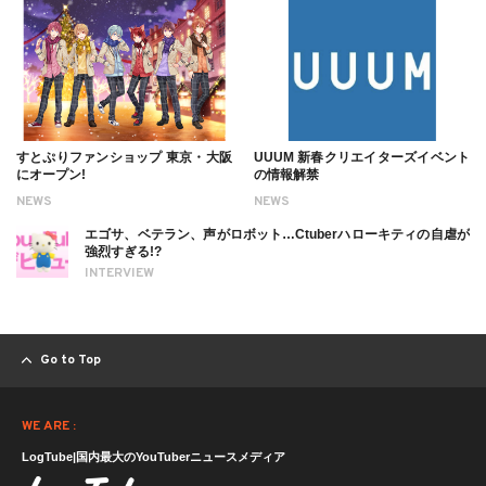
すとぷりファンショップ 東京・大阪
UUUM 新春クリエイターズイベント
にオープン!
の情報解禁
NEWS
NEWS
エゴサ、ベテラン、声がロボット…Ctuberハローキティの自虐が
強烈すぎる!?
INTERVIEW
Go to Top
WE ARE :
LogTube|国内最大のYouTuberニュースメディア