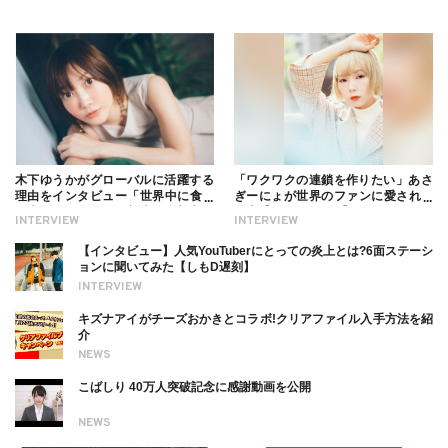
木下ゆうかがグローバルに活躍する
「ワクワクの連鎖を作りたい」あさ
理由をインタビュー「世界中に食べ
ぎーにょが世界のファンに愛される
る幸せを伝えたい」新事務所加入に
理由【インタビュー】
INTERVIEW
INTERVIEW
ついても
【インタビュー】人気YouTuberにとっての炎上とは?6面ステーシ
ョンに聞いてみた【しもD遅刻】
INTERVIEW
キズナアイがチーズおかきとコラボ!クリアファイル入手方法を紹
介
NEWS
こばしり 40万人突破記念に感謝動画を公開
NEWS