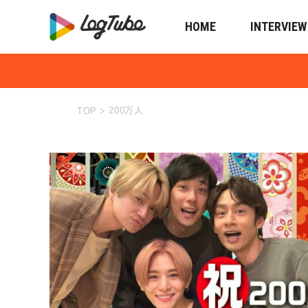
HOME
INTERVIEW
200万人
TOP
>