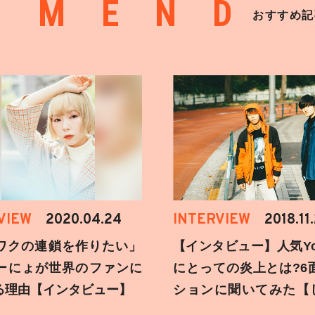
MMEND
おすすめ記
VIEW
2020.04.24
INTERVIEW
2018.11
ワクの連鎖を作りたい」
【インタビュー】人気You
ーにょが世界のファンに
にとっての炎上とは?6
る理由【インタビュー】
ションに聞いてみた【
刻】