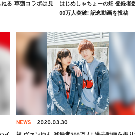
ねる 草彅コラボは見
はじめしゃちょーの畑 登録者数
00万人突破! 記念動画を投稿
NEWS
2020.03.30
ハイ
祝 ヴァンゆん 登録者200万人! 過去動画を振