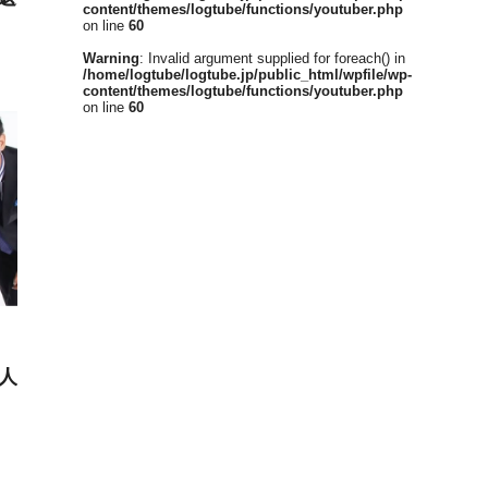
content/themes/logtube/functions/youtuber.php
on line
60
Warning
: Invalid argument supplied for foreach() in
/home/logtube/logtube.jp/public_html/wpfile/wp-
content/themes/logtube/functions/youtuber.php
on line
60
人