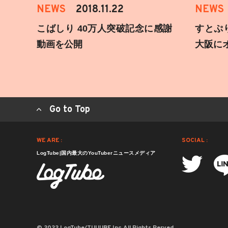
NEWS
2018.11.22
NEWS
こばしり 40万人突破記念に感謝
すとぷ
動画を公開
大阪に
Go to Top
WE ARE :
SOCIAL :
LogTube|国内最大のYouTuberニュースメディア
© 2022 LogTube/TUUUBE,Inc.All Rights Rerved.