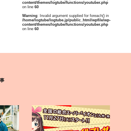
content/themes/logtube/functions/youtuber.php
on line
60
Warning
: Invalid argument supplied for foreach() in
/home/logtube/logtube.jp/public_html/wpfile/wp-
content/themes/logtube/functions/youtuber.php
on line
60
事