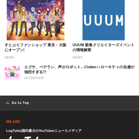
すとぷりファンショップ 東京・大阪
UUUM 新春クリエイターズイベント
にオープン!
の情報解禁
NEWS
NEWS
エゴサ、ベテラン、声がロボット…Ctuberハローキティの自虐が
強烈すぎる!?
INTERVIEW
Go to Top
WE ARE :
LogTube|国内最大のYouTuberニュースメディア