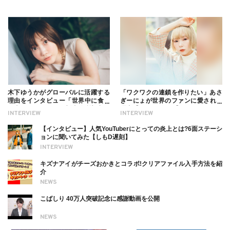
木下ゆうかがグローバルに活躍する
「ワクワクの連鎖を作りたい」あさ
理由をインタビュー「世界中に食べ
ぎーにょが世界のファンに愛される
る幸せを伝えたい」新事務所加入に
理由【インタビュー】
INTERVIEW
INTERVIEW
ついても
【インタビュー】人気YouTuberにとっての炎上とは?6面ステーシ
ョンに聞いてみた【しもD遅刻】
INTERVIEW
キズナアイがチーズおかきとコラボ!クリアファイル入手方法を紹
介
NEWS
こばしり 40万人突破記念に感謝動画を公開
NEWS