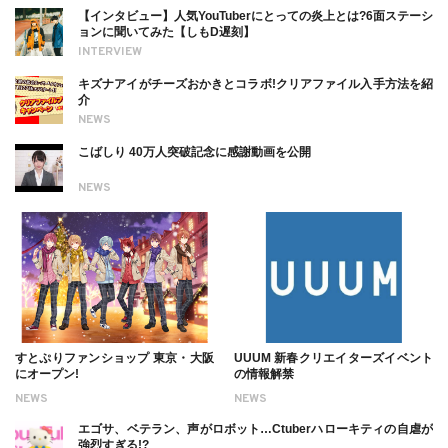
【インタビュー】人気YouTuberにとっての炎上とは?6面ステーシ
ョンに聞いてみた【しもD遅刻】
INTERVIEW
キズナアイがチーズおかきとコラボ!クリアファイル入手方法を紹
介
NEWS
こばしり 40万人突破記念に感謝動画を公開
NEWS
すとぷりファンショップ 東京・大阪
UUUM 新春クリエイターズイベント
にオープン!
の情報解禁
NEWS
NEWS
エゴサ、ベテラン、声がロボット…Ctuberハローキティの自虐が
強烈すぎる!?