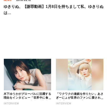
NEWS
2018.02.12
ゆきりぬ、【謝罪動画】1月8日を持ちまして私、ゆきりぬ
は…
木下ゆうかがグローバルに活躍する
「ワクワクの連鎖を作りたい」あさ
理由をインタビュー「世界中に食べ
ぎーにょが世界のファンに愛される
る幸せを伝えたい」新事務所加入に
理由【インタビュー】
INTERVIEW
INTERVIEW
ついても