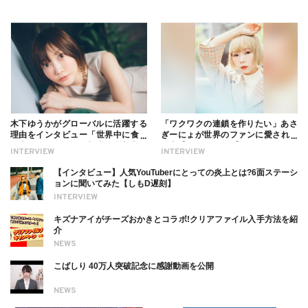
木下ゆうかがグローバルに活躍する
「ワクワクの連鎖を作りたい」あさ
理由をインタビュー「世界中に食べ
ぎーにょが世界のファンに愛される
る幸せを伝えたい」新事務所加入に
理由【インタビュー】
INTERVIEW
INTERVIEW
ついても
【インタビュー】人気YouTuberにとっての炎上とは?6面ステーシ
ョンに聞いてみた【しもD遅刻】
INTERVIEW
キズナアイがチーズおかきとコラボ!クリアファイル入手方法を紹
介
NEWS
こばしり 40万人突破記念に感謝動画を公開
NEWS