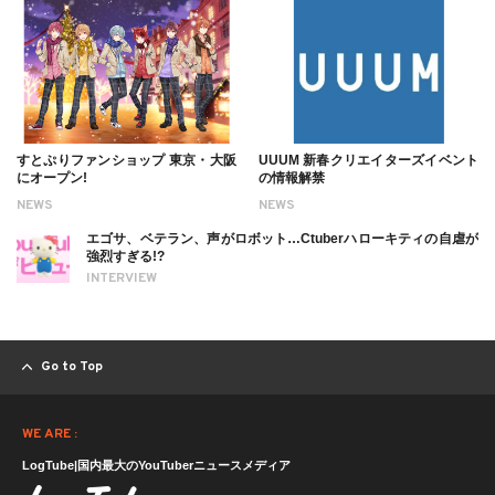
すとぷりファンショップ 東京・大阪
UUUM 新春クリエイターズイベント
にオープン!
の情報解禁
NEWS
NEWS
エゴサ、ベテラン、声がロボット…Ctuberハローキティの自虐が
強烈すぎる!?
INTERVIEW
Go to Top
WE ARE :
LogTube|国内最大のYouTuberニュースメディア