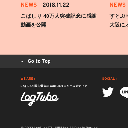
NEWS
2018.11.22
NEWS
こばしり 40万人突破記念に感謝
すとぷ
動画を公開
大阪に
Go to Top
WE ARE :
SOCIAL :
LogTube|国内最大のYouTuberニュースメディア
© 2022 LogTube/TUUUBE,Inc.All Rights Rerved.