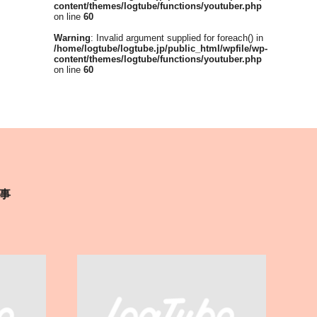
content/themes/logtube/functions/youtuber.php
on line
60
Warning
: Invalid argument supplied for foreach() in
/home/logtube/logtube.jp/public_html/wpfile/wp-
content/themes/logtube/functions/youtuber.php
on line
60
事