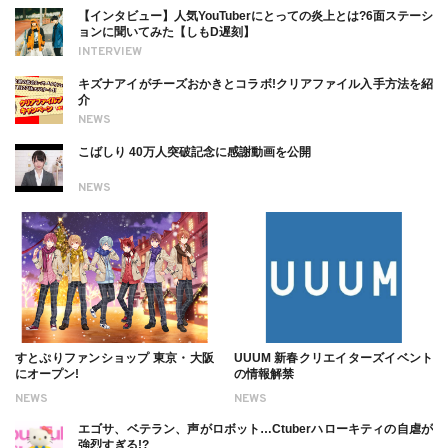
【インタビュー】人気YouTuberにとっての炎上とは?6面ステーシ
ョンに聞いてみた【しもD遅刻】
INTERVIEW
キズナアイがチーズおかきとコラボ!クリアファイル入手方法を紹
介
NEWS
こばしり 40万人突破記念に感謝動画を公開
NEWS
すとぷりファンショップ 東京・大阪
UUUM 新春クリエイターズイベント
にオープン!
の情報解禁
NEWS
NEWS
エゴサ、ベテラン、声がロボット…Ctuberハローキティの自虐が
強烈すぎる!?