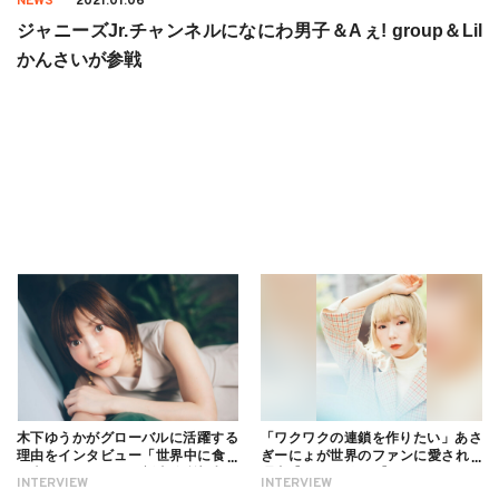
NEWS
2021.01.06
ジャニーズJr.チャンネルになにわ男子＆Aぇ! group＆Lil
かんさいが参戦
木下ゆうかがグローバルに活躍する
「ワクワクの連鎖を作りたい」あさ
理由をインタビュー「世界中に食べ
ぎーにょが世界のファンに愛される
る幸せを伝えたい」新事務所加入に
理由【インタビュー】
INTERVIEW
INTERVIEW
ついても