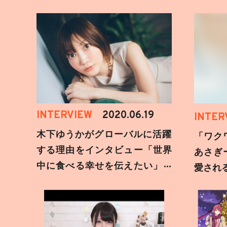
INTERVIEW
2020.06.19
INTER
木下ゆうかがグローバルに活躍
「ワク
する理由をインタビュー「世界
あさぎ
中に食べる幸せを伝えたい」新
愛され
事務所加入についても