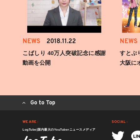
NEWS
2018.11.22
NEWS
こばしり 40万人突破記念に感謝
すとぷ
動画を公開
大阪に
Go to Top
WE ARE :
SOCIAL :
LogTube|国内最大のYouTuberニュースメディア