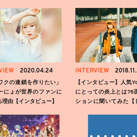
VIEW
2020.04.24
INTERVIEW
2018.11
ワクの連鎖を作りたい」
【インタビュー】人気You
ーにょが世界のファンに
にとっての炎上とは?6
る理由【インタビュー】
ションに聞いてみた【
刻】