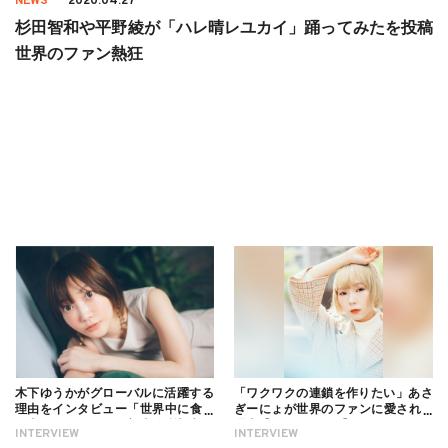
NEWS
2020.04.27
杉田智和や平野綾が「ハレ晴レユカイ」踊ってみたを投稿
世界のファン熱狂
木下ゆうかがグローバルに活躍する
「ワクワクの連鎖を作りたい」あさ
理由をインタビュー「世界中に食べ
ぎーにょが世界のファンに愛される
る幸せを伝えたい」新事務所加入に
理由【インタビュー】
INTERVIEW
INTERVIEW
ついても