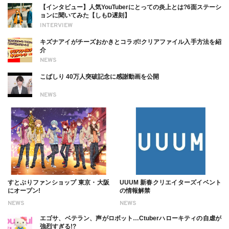
【インタビュー】人気YouTuberにとっての炎上とは?6面ステーシ
ョンに聞いてみた【しもD遅刻】
INTERVIEW
キズナアイがチーズおかきとコラボ!クリアファイル入手方法を紹
介
NEWS
こばしり 40万人突破記念に感謝動画を公開
NEWS
すとぷりファンショップ 東京・大阪
UUUM 新春クリエイターズイベント
にオープン!
の情報解禁
NEWS
NEWS
エゴサ、ベテラン、声がロボット…Ctuberハローキティの自虐が
強烈すぎる!?