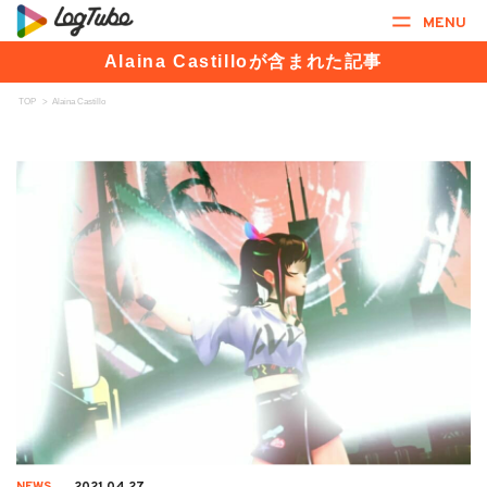
MENU
Alaina Castilloが含まれた記事
TOP
>
Alaina Castillo
NEWS
2021.04.27