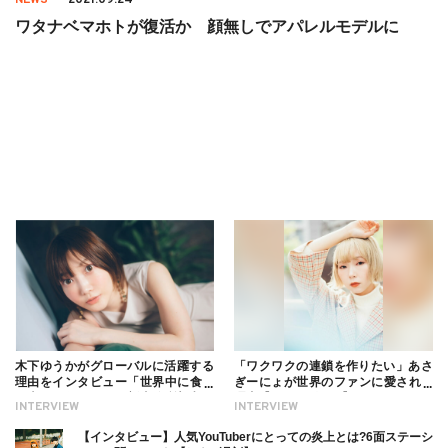
ワタナベマホトが復活か 顔無しでアパレルモデルに
木下ゆうかがグローバルに活躍する
「ワクワクの連鎖を作りたい」あさ
理由をインタビュー「世界中に食べ
ぎーにょが世界のファンに愛される
る幸せを伝えたい」新事務所加入に
理由【インタビュー】
INTERVIEW
INTERVIEW
ついても
【インタビュー】人気YouTuberにとっての炎上とは?6面ステーシ