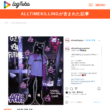
MENU
ALLTIMEKILLINGが含まれた記事
TOP
>
ALLTIMEKILLING
NEWS
2021.09.24