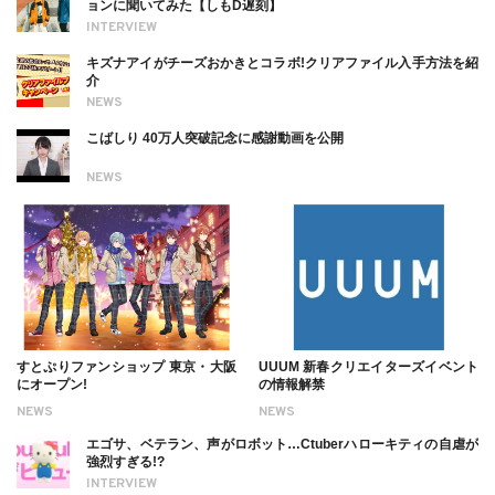
ョンに聞いてみた【しもD遅刻】
INTERVIEW
キズナアイがチーズおかきとコラボ!クリアファイル入手方法を紹
介
NEWS
こばしり 40万人突破記念に感謝動画を公開
NEWS
すとぷりファンショップ 東京・大阪
UUUM 新春クリエイターズイベント
にオープン!
の情報解禁
NEWS
NEWS
エゴサ、ベテラン、声がロボット…Ctuberハローキティの自虐が
強烈すぎる!?
INTERVIEW