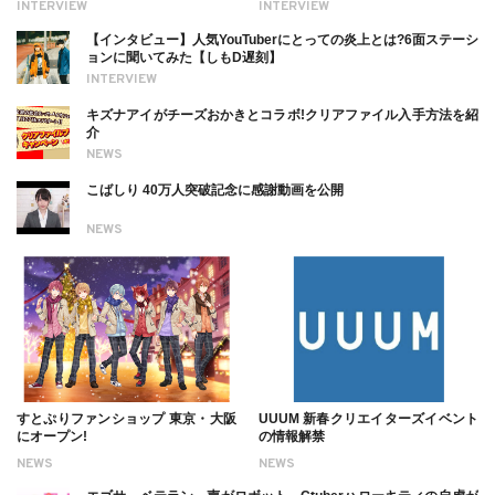
INTERVIEW
INTERVIEW
ついても
【インタビュー】人気YouTuberにとっての炎上とは?6面ステーシ
ョンに聞いてみた【しもD遅刻】
INTERVIEW
キズナアイがチーズおかきとコラボ!クリアファイル入手方法を紹
介
NEWS
こばしり 40万人突破記念に感謝動画を公開
NEWS
すとぷりファンショップ 東京・大阪
UUUM 新春クリエイターズイベント
にオープン!
の情報解禁
NEWS
NEWS