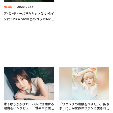
NEWS
2020.02.14
アバンティーズそらちぃ バレンタイ
ンにKick a ShowとのコラボMV発
表！
木下ゆうかがグローバルに活躍する
「ワクワクの連鎖を作りたい」あさ
理由をインタビュー「世界中に食べ
ぎーにょが世界のファンに愛される
る幸せを伝えたい」新事務所加入に
理由【インタビュー】