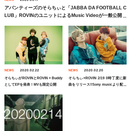
アバンティーズのそらちぃと「JABBA DA FOOTBALL C
LUB」ROVINのユニットによるMusic Videoが一般公開！
NEWS
2020.02.22
NEWS
2020.02.20
そらちぃがROVINとROVIN × Buddy
そらちぃ×ROVIN 2/19 0時丁度に新
としてEPを発表！MVも限定公開
曲をリリース!!Sony musicより配信
「The Outer Worlds」