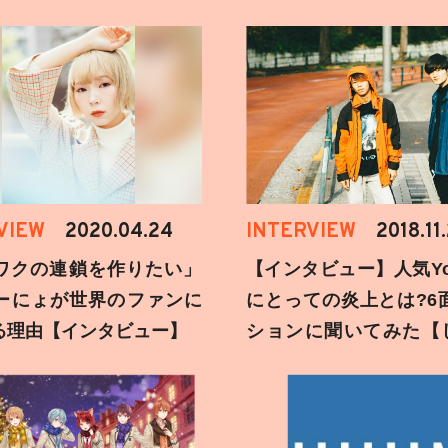
VIEW
2020.04.24
INTERVIEW
2018.11
ワクの連鎖を作りたい」
【インタビュー】人気You
ーにょが世界のファンに
にとっての炎上とは?6
る理由【インタビュー】
ションに聞いてみた【
刻】