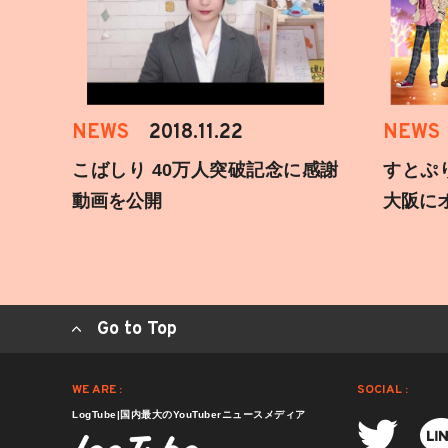
NEWS
2018.11.22
NEWS
こばしり 40万人突破記念に感謝
すとぷ
動画を公開
大阪に
Go to Top
WE ARE :
SOCIAL :
LogTube|国内最大のYouTuberニュースメディア