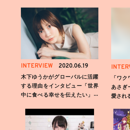
INTERVIEW
2020.06.19
INTER
木下ゆうかがグローバルに活躍
「ワク
する理由をインタビュー「世界
あさぎ
中に食べる幸せを伝えたい」新
愛され
事務所加入についても