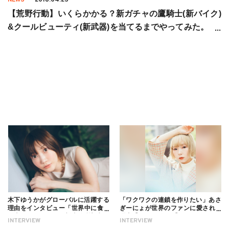
【荒野行動】いくらかかる？新ガチャの鷹騎士(新バイク)
&クールビューティ(新武器)を当てるまでやってみた。【5
00連オーバー】
木下ゆうかがグローバルに活躍する
「ワクワクの連鎖を作りたい」あさ
理由をインタビュー「世界中に食べ
ぎーにょが世界のファンに愛される
る幸せを伝えたい」新事務所加入に
理由【インタビュー】
INTERVIEW
INTERVIEW
ついても