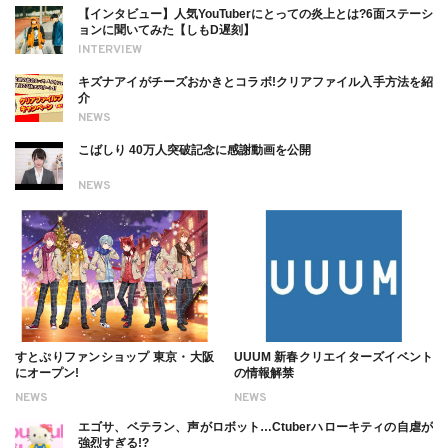
【インタビュー】人気YouTuberにとっての炎上とは?6面ステーシ
ョンに聞いてみた【しもD遅刻】
INTERVIEW
キズナアイがチーズおかきとコラボ!クリアファイル入手方法を紹
介
NEWS
こばしり 40万人突破記念に感謝動画を公開
NEWS
すとぷりファンショップ 東京・大阪
UUUM 新春クリエイターズイベント
にオープン!
の情報解禁
NEWS
NEWS
エゴサ、ベテラン、声がロボット…Ctuberハローキティの自虐が
強烈すぎる!?