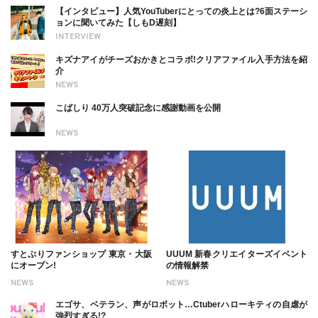
【インタビュー】人気YouTuberにとっての炎上とは?6面ステーシ
ョンに聞いてみた【しもD遅刻】
INTERVIEW
キズナアイがチーズおかきとコラボ!クリアファイル入手方法を紹
介
NEWS
こばしり 40万人突破記念に感謝動画を公開
NEWS
すとぷりファンショップ 東京・大阪
UUUM 新春クリエイターズイベント
にオープン!
の情報解禁
NEWS
NEWS
エゴサ、ベテラン、声がロボット…Ctuberハローキティの自虐が
強烈すぎる!?