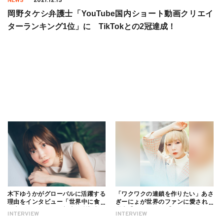
NEWS
2021.12.13
岡野タケシ弁護士「YouTube国内ショート動画クリエイ
ターランキング1位」に TikTokとの2冠達成！
木下ゆうかがグローバルに活躍する
「ワクワクの連鎖を作りたい」あさ
理由をインタビュー「世界中に食べ
ぎーにょが世界のファンに愛される
る幸せを伝えたい」新事務所加入に
理由【インタビュー】
INTERVIEW
INTERVIEW
ついても