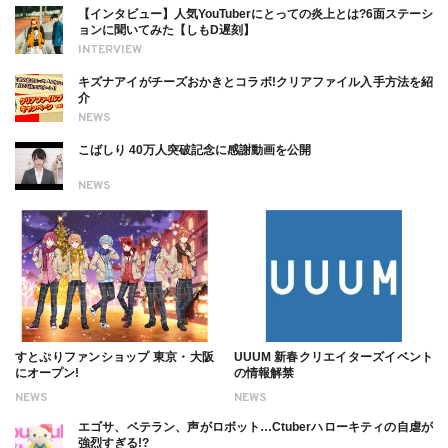
【インタビュー】人気YouTuberにとっての炎上とは?6面ステーシ
ョンに聞いてみた【しもD遅刻】
INTERVIEW
キズナアイがチーズおかきとコラボ!クリアファイル入手方法を紹
介
NEWS
こばしり 40万人突破記念に感謝動画を公開
NEWS
すとぷりファンショップ 東京・大阪
UUUM 新春クリエイターズイベント
にオープン!
の情報解禁
NEWS
NEWS
エゴサ、ベテラン、声がロボット…Ctuberハローキティの自虐が
強烈すぎる!?