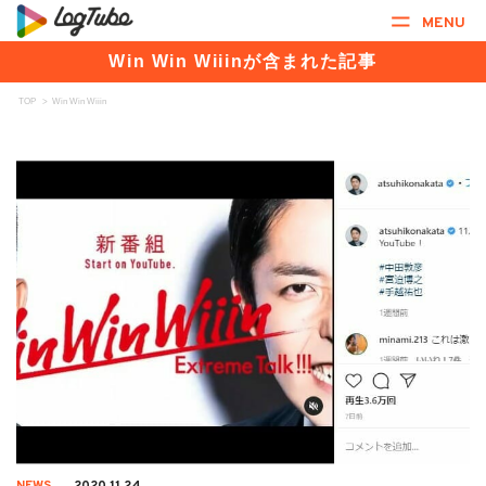
MENU
Win Win Wiiinが含まれた記事
TOP
>
Win Win Wiiin
NEWS
2020.11.24