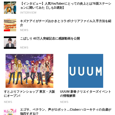
【インタビュー】人気YouTuberにとっての炎上とは?6面ステーシ
ョンに聞いてみた【しもD遅刻】
INTERVIEW
キズナアイがチーズおかきとコラボ!クリアファイル入手方法を紹
介
NEWS
こばしり 40万人突破記念に感謝動画を公開
NEWS
すとぷりファンショップ 東京・大阪
UUUM 新春クリエイターズイベント
にオープン!
の情報解禁
NEWS
NEWS
エゴサ、ベテラン、声がロボット…Ctuberハローキティの自虐が
強烈すぎる!?