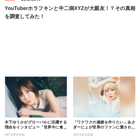
YouTuberホラフキンと中二病XYZが大親友！？その真相
を調査してみた！
木下ゆうかがグローバルに活躍する
「ワクワクの連鎖を作りたい」あさ
理由をインタビュー「世界中に食べ
ぎーにょが世界のファンに愛される
る幸せを伝えたい」新事務所加入に
理由【インタビュー】
INTERVIEW
INTERVIEW
ついても