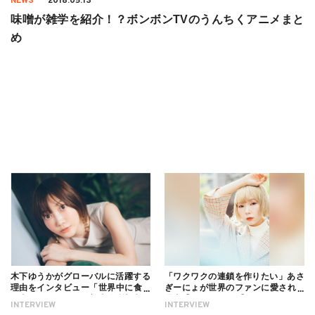
NEWS
2018.05.13
味噌が雑学を紹介！？ボンボンTVのうんちくアニメまと
め
木下ゆうかがグローバルに活躍する
「ワクワクの連鎖を作りたい」あさ
理由をインタビュー「世界中に食べ
ぎーにょが世界のファンに愛される
る幸せを伝えたい」新事務所加入に
理由【インタビュー】
INTERVIEW
INTERVIEW
ついても