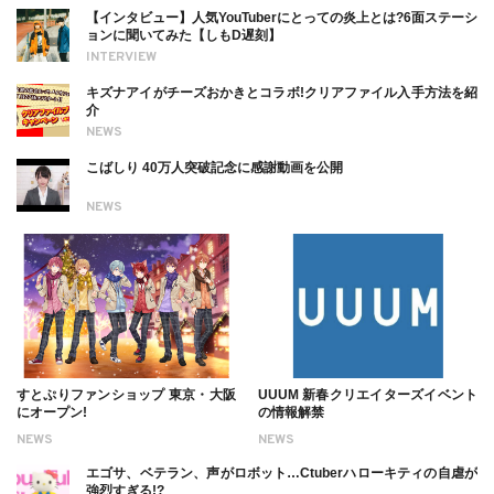
【インタビュー】人気YouTuberにとっての炎上とは?6面ステーシ
ョンに聞いてみた【しもD遅刻】
INTERVIEW
キズナアイがチーズおかきとコラボ!クリアファイル入手方法を紹
介
NEWS
こばしり 40万人突破記念に感謝動画を公開
NEWS
すとぷりファンショップ 東京・大阪
UUUM 新春クリエイターズイベント
にオープン!
の情報解禁
NEWS
NEWS
エゴサ、ベテラン、声がロボット…Ctuberハローキティの自虐が
強烈すぎる!?