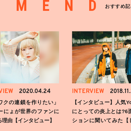
MMEND
おすすめ記
VIEW
2020.04.24
INTERVIEW
2018.11
ワクの連鎖を作りたい」
【インタビュー】人気You
ーにょが世界のファンに
にとっての炎上とは?6
る理由【インタビュー】
ションに聞いてみた【
刻】