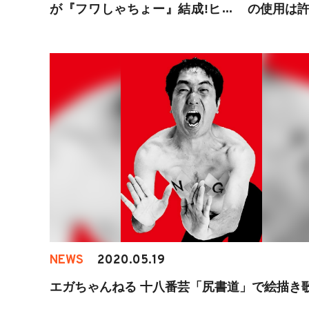
が『フワしゃちょー』結成!ヒカ
の使用は
キン&東海オンエアもSPコラボ
企画に参加
NEWS
2020.05.19
エガちゃんねる 十八番芸「尻書道」で絵描き