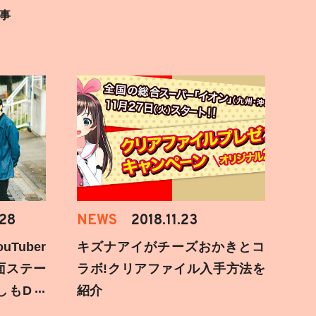
事
.28
NEWS
2018.11.23
Tuber
キズナアイがチーズおかきとコ
面ステー
ラボ!クリアファイル入手方法を
しもD遅
紹介