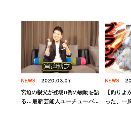
NEWS
2020.03.07
NEWS
20
宮迫の親父が登場!!例の騒動を語
【釣りよ
る…最新芸能人ユーチューバー
った、一
の動画6選【3月5日】
って食べ