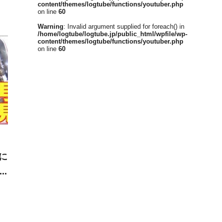
content/themes/logtube/functions/youtuber.php
on line
60
Warning
: Invalid argument supplied for foreach() in
/home/logtube/logtube.jp/public_html/wpfile/wp-
content/themes/logtube/functions/youtuber.php
on line
60
に
作