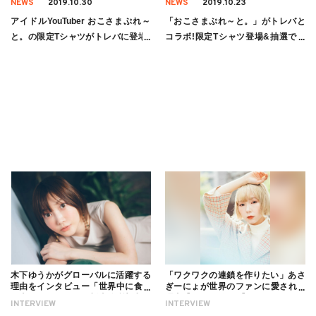
NEWS
2019.10.30
NEWS
2019.10.23
アイドルYouTuber おこさまぷれ～
「おこさまぷれ～と。」がトレバと
と。の限定Tシャツがトレバに登場♪
コラボ!限定Tシャツ登場&抽選でチ
抽選でチェキのプレゼントも
ェキプレゼントも!?
木下ゆうかがグローバルに活躍する
「ワクワクの連鎖を作りたい」あさ
理由をインタビュー「世界中に食べ
ぎーにょが世界のファンに愛される
る幸せを伝えたい」新事務所加入に
理由【インタビュー】
INTERVIEW
INTERVIEW
ついても