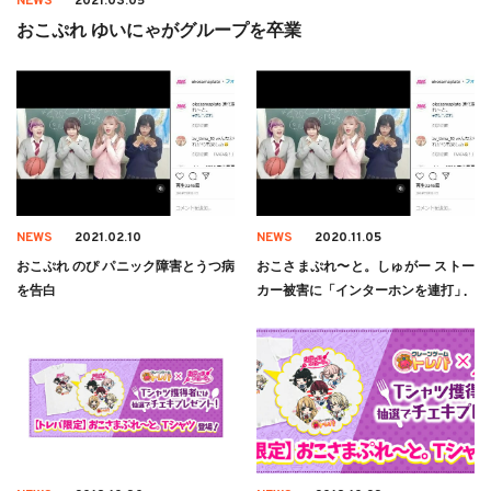
NEWS
2021.03.05
おこぷれ ゆいにゃがグループを卒業
NEWS
2021.02.10
NEWS
2020.11.05
おこぷれ のぴ パニック障害とうつ病
おこさまぷれ〜と。しゅがー ストー
を告白
カー被害に「インターホンを連打」