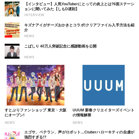
【インタビュー】人気YouTuberにとっての炎上とは?6面ステーシ
ョンに聞いてみた【しもD遅刻】
INTERVIEW
キズナアイがチーズおかきとコラボ!クリアファイル入手方法を紹
介
NEWS
こばしり 40万人突破記念に感謝動画を公開
NEWS
すとぷりファンショップ 東京・大阪
UUUM 新春クリエイターズイベント
にオープン!
の情報解禁
NEWS
NEWS
エゴサ、ベテラン、声がロボット…Ctuberハローキティの自虐が
強烈すぎる!?