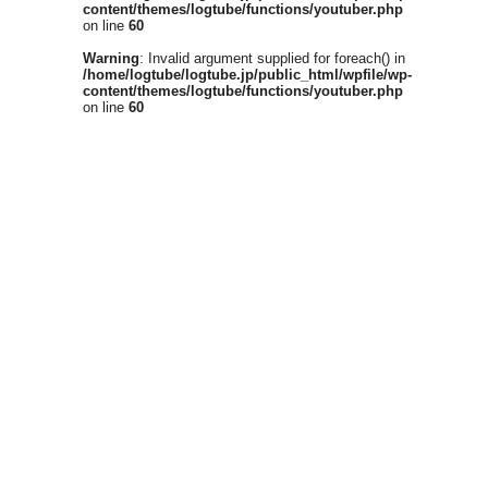
content/themes/logtube/functions/youtuber.php
on line
60
Warning
: Invalid argument supplied for foreach() in
/home/logtube/logtube.jp/public_html/wpfile/wp-
content/themes/logtube/functions/youtuber.php
on line
60