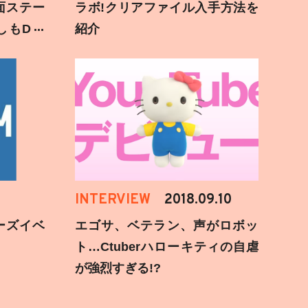
面ステー
ラボ!クリアファイル入手方法を
しもD遅
紹介
INTERVIEW
2018.09.10
ーズイベ
エゴサ、ベテラン、声がロボッ
ト…Ctuberハローキティの自虐
が強烈すぎる!?