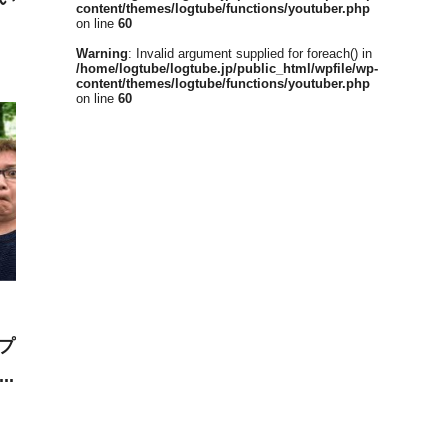
content/themes/logtube/functions/youtuber.php
on line
60
Warning
: Invalid argument supplied for foreach() in
/home/logtube/logtube.jp/public_html/wpfile/wp-
content/themes/logtube/functions/youtuber.php
on line
60
プ
か