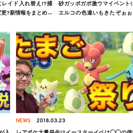
レイド入れ替え!?捕
砂ガッポガポ激ウマイベント!
変更?新情報をまとめて
エルコの色違いもきたぞぉぉ
ケモンGO】
ぉぉ!!【ポケモンGO】
NEWS
2018.03.23
が入
レアポケ大量発生!?イースターイベは◯◯の使