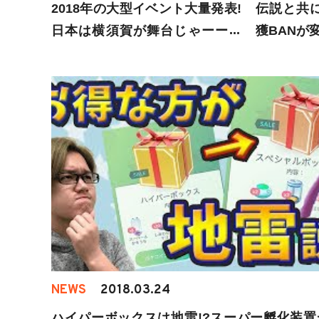
2018年の大型イベント大量発表!
伝説と共に
日本は横須賀が舞台じゃーー!!!
獲BANが
【ポケモンGO】
紹介!【ポ
NEWS
2018.03.24
ハイパーボックスは地雷!?スーパー孵化装置