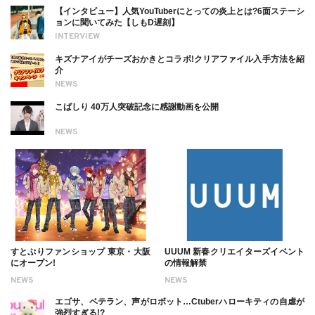
【インタビュー】人気YouTuberにとっての炎上とは?6面ステーシ
ョンに聞いてみた【しもD遅刻】
INTERVIEW
キズナアイがチーズおかきとコラボ!クリアファイル入手方法を紹
介
NEWS
こばしり 40万人突破記念に感謝動画を公開
NEWS
すとぷりファンショップ 東京・大阪
UUUM 新春クリエイターズイベント
にオープン!
の情報解禁
NEWS
NEWS
エゴサ、ベテラン、声がロボット…Ctuberハローキティの自虐が
強烈すぎる!?