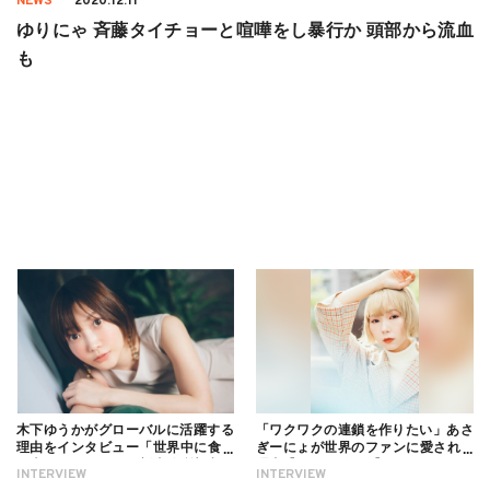
NEWS
2020.12.11
ゆりにゃ 斉藤タイチョーと喧嘩をし暴行か 頭部から流血
も
木下ゆうかがグローバルに活躍する
「ワクワクの連鎖を作りたい」あさ
理由をインタビュー「世界中に食べ
ぎーにょが世界のファンに愛される
る幸せを伝えたい」新事務所加入に
理由【インタビュー】
INTERVIEW
INTERVIEW
ついても