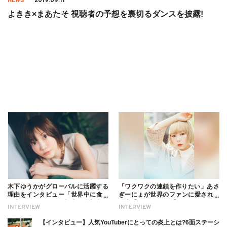
NEWS
2019.09.11
よきき×まあたそ 視聴者の予想を裏切るダンスを披露!
木下ゆうかがグローバルに活躍する
「ワクワクの連鎖を作りたい」あさ
理由をインタビュー「世界中に食べ
ぎーにょが世界のファンに愛される
る幸せを伝えたい」新事務所加入に
理由【インタビュー】
INTERVIEW
INTERVIEW
ついても
【インタビュー】人気YouTuberにとっての炎上とは?6面ステーシ