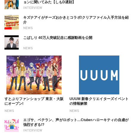
ョンに聞いてみた【しもD遅刻】
INTERVIEW
キズナアイがチーズおかきとコラボ!クリアファイル入手方法を紹
介
NEWS
こばしり 40万人突破記念に感謝動画を公開
NEWS
すとぷりファンショップ 東京・大阪
UUUM 新春クリエイターズイベント
にオープン!
の情報解禁
NEWS
NEWS
エゴサ、ベテラン、声がロボット…Ctuberハローキティの自虐が
強烈すぎる!?
INTERVIEW