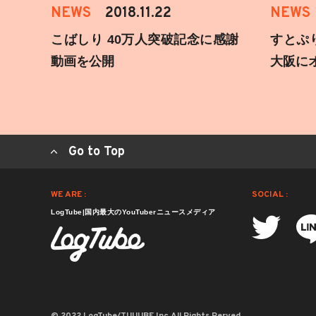
NEWS
2018.11.22
NEWS
こばしり 40万人突破記念に感謝
すとぷ
動画を公開
大阪に
Go to Top
WE ARE :
SOCIAL :
LogTube|国内最大のYouTuberニュースメディア
© 2022 LogTube/TUUUBE,Inc.All Rights Rerved.