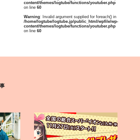
content/themes/logtube/functions/youtuber.php
on line
60
Warning
: Invalid argument supplied for foreach() in
/home/logtube/logtube.jp/public_html/wpfile/wp-
content/themes/logtube/functions/youtuber.php
on line
60
事