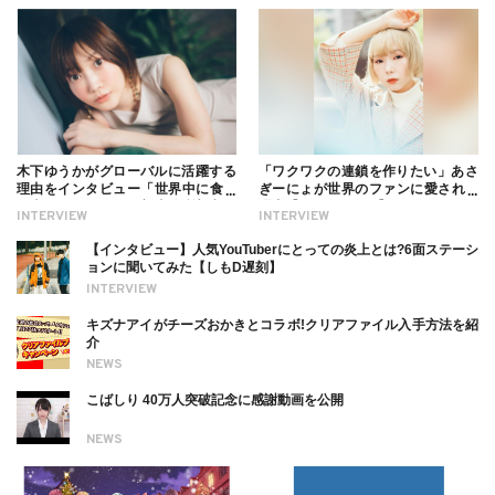
木下ゆうかがグローバルに活躍する
「ワクワクの連鎖を作りたい」あさ
理由をインタビュー「世界中に食べ
ぎーにょが世界のファンに愛される
る幸せを伝えたい」新事務所加入に
理由【インタビュー】
INTERVIEW
INTERVIEW
ついても
【インタビュー】人気YouTuberにとっての炎上とは?6面ステーシ
ョンに聞いてみた【しもD遅刻】
INTERVIEW
キズナアイがチーズおかきとコラボ!クリアファイル入手方法を紹
介
NEWS
こばしり 40万人突破記念に感謝動画を公開
NEWS