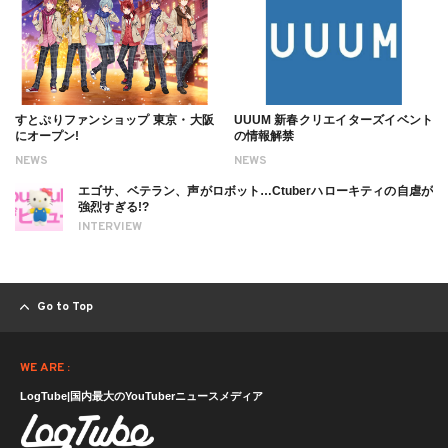
すとぷりファンショップ 東京・大阪
UUUM 新春クリエイターズイベント
にオープン!
の情報解禁
NEWS
NEWS
エゴサ、ベテラン、声がロボット…Ctuberハローキティの自虐が
強烈すぎる!?
INTERVIEW
Go to Top
WE ARE :
LogTube|国内最大のYouTuberニュースメディア