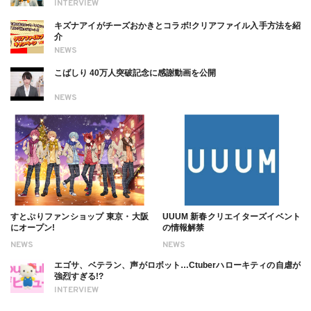
INTERVIEW
キズナアイがチーズおかきとコラボ!クリアファイル入手方法を紹
介
NEWS
こばしり 40万人突破記念に感謝動画を公開
NEWS
すとぷりファンショップ 東京・大阪
UUUM 新春クリエイターズイベント
にオープン!
の情報解禁
NEWS
NEWS
エゴサ、ベテラン、声がロボット…Ctuberハローキティの自虐が
強烈すぎる!?
INTERVIEW