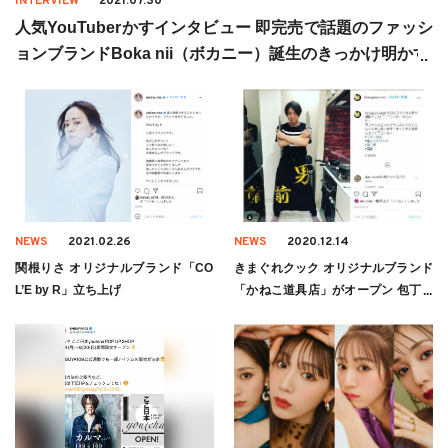
INTERVIEW
2021.07.30
人気YouTuberかすインタビュー 即完売で話題のファッシ
ョンブランドBoka nii（ボカニー）誕生のきっかけ明かす
NEWS
2021.02.26
NEWS
2020.12.14
関根りさ オリジナルブランド「CO
きまぐれクック オリジナルブランド
L’E by R」立ち上げ
「かねこ道具店」がオープン 包丁や
醤油などを販売