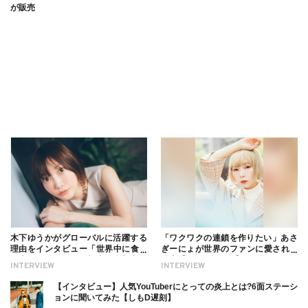
が販売
木下ゆうかがグローバルに活躍する
「ワクワクの連鎖を作りたい」あさ
理由をインタビュー「世界中に食べ
ぎーにょが世界のファンに愛される
る幸せを伝えたい」新事務所加入に
理由【インタビュー】
INTERVIEW
INTERVIEW
ついても
【インタビュー】人気YouTuberにとっての炎上とは?6面ステーシ
ョンに聞いてみた【しもD遅刻】