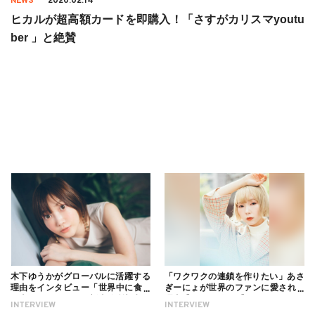
NEWS
2020.02.14
ヒカルが超高額カードを即購入！「さすがカリスマyoutu
ber 」と絶賛
木下ゆうかがグローバルに活躍する
「ワクワクの連鎖を作りたい」あさ
理由をインタビュー「世界中に食べ
ぎーにょが世界のファンに愛される
る幸せを伝えたい」新事務所加入に
理由【インタビュー】
INTERVIEW
INTERVIEW
ついても