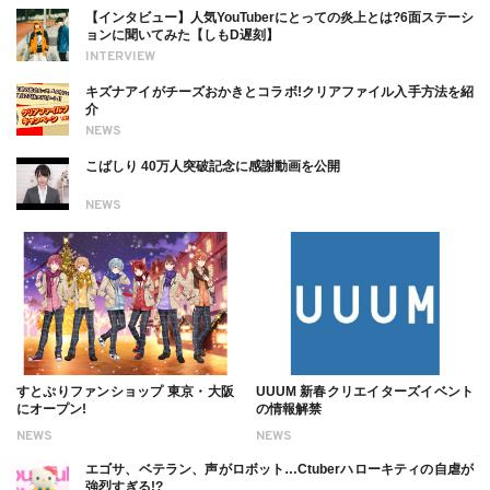
【インタビュー】人気YouTuberにとっての炎上とは?6面ステーシ
ョンに聞いてみた【しもD遅刻】
INTERVIEW
キズナアイがチーズおかきとコラボ!クリアファイル入手方法を紹
介
NEWS
こばしり 40万人突破記念に感謝動画を公開
NEWS
すとぷりファンショップ 東京・大阪
UUUM 新春クリエイターズイベント
にオープン!
の情報解禁
NEWS
NEWS
エゴサ、ベテラン、声がロボット…Ctuberハローキティの自虐が
強烈すぎる!?