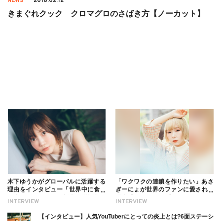
NEWS
2018.02.12
きまぐれクック クロマグロのさばき方【ノーカット】
木下ゆうかがグローバルに活躍する
「ワクワクの連鎖を作りたい」あさ
理由をインタビュー「世界中に食べ
ぎーにょが世界のファンに愛される
る幸せを伝えたい」新事務所加入に
理由【インタビュー】
INTERVIEW
INTERVIEW
ついても
【インタビュー】人気YouTuberにとっての炎上とは?6面ステーシ