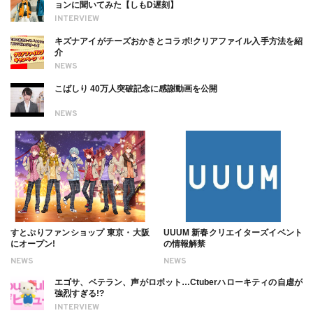
ョンに聞いてみた【しもD遅刻】
INTERVIEW
キズナアイがチーズおかきとコラボ!クリアファイル入手方法を紹
介
NEWS
こばしり 40万人突破記念に感謝動画を公開
NEWS
すとぷりファンショップ 東京・大阪
UUUM 新春クリエイターズイベント
にオープン!
の情報解禁
NEWS
NEWS
エゴサ、ベテラン、声がロボット…Ctuberハローキティの自虐が
強烈すぎる!?
INTERVIEW