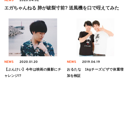
NEWS
2020.04.02
エガちゃんねる 肺が破裂寸前? 送風機を口で咥えてみた
NEWS
2020.01.20
NEWS
2019.06.19
【ぶんけい】今年は映画の撮影にチ
おるたな 1kgチーズピザで体重増
ャレンジ!?
加を検証