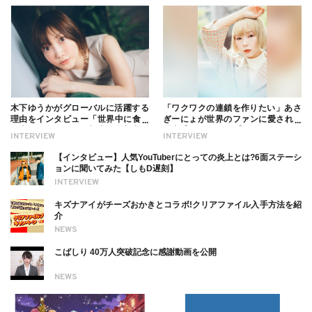
木下ゆうかがグローバルに活躍する
「ワクワクの連鎖を作りたい」あさ
理由をインタビュー「世界中に食べ
ぎーにょが世界のファンに愛される
る幸せを伝えたい」新事務所加入に
理由【インタビュー】
INTERVIEW
INTERVIEW
ついても
【インタビュー】人気YouTuberにとっての炎上とは?6面ステーシ
ョンに聞いてみた【しもD遅刻】
INTERVIEW
キズナアイがチーズおかきとコラボ!クリアファイル入手方法を紹
介
NEWS
こばしり 40万人突破記念に感謝動画を公開
NEWS