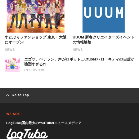
すとぷりファンショップ 東京・大阪
UUUM 新春クリエイターズイベント
にオープン!
の情報解禁
NEWS
NEWS
エゴサ、ベテラン、声がロボット…Ctuberハローキティの自虐が
強烈すぎる!?
INTERVIEW
Go to Top
WE ARE :
LogTube|国内最大のYouTuberニュースメディア