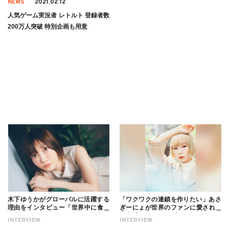
NEWS
2021.02.12
人気ゲーム実況者 レトルト 登録者数
200万人突破 特別企画も用意
木下ゆうかがグローバルに活躍する
「ワクワクの連鎖を作りたい」あさ
理由をインタビュー「世界中に食べ
ぎーにょが世界のファンに愛される
る幸せを伝えたい」新事務所加入に
理由【インタビュー】
INTERVIEW
INTERVIEW
ついても