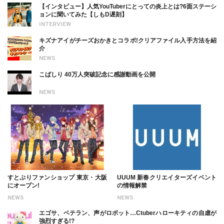
【インタビュー】人気YouTuberにとっての炎上とは?6面ステーシ
ョンに聞いてみた【しもD遅刻】
INTERVIEW
キズナアイがチーズおかきとコラボ!クリアファイル入手方法を紹
介
NEWS
こばしり 40万人突破記念に感謝動画を公開
NEWS
すとぷりファンショップ 東京・大阪
UUUM 新春クリエイターズイベント
にオープン!
の情報解禁
NEWS
NEWS
エゴサ、ベテラン、声がロボット…Ctuberハローキティの自虐が
強烈すぎる!?