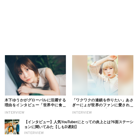
木下ゆうかがグローバルに活躍する
「ワクワクの連鎖を作りたい」あさ
理由をインタビュー「世界中に食べ
ぎーにょが世界のファンに愛される
る幸せを伝えたい」新事務所加入に
理由【インタビュー】
INTERVIEW
INTERVIEW
ついても
【インタビュー】人気YouTuberにとっての炎上とは?6面ステーシ
ョンに聞いてみた【しもD遅刻】
INTERVIEW