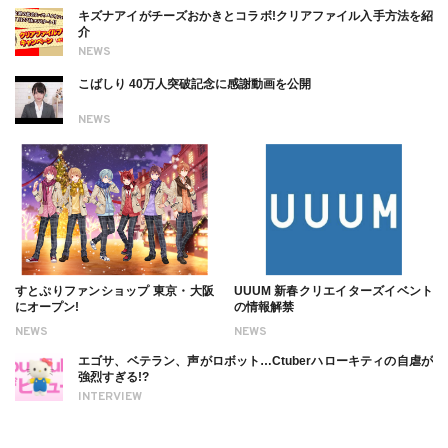
キズナアイがチーズおかきとコラボ!クリアファイル入手方法を紹
介
NEWS
こばしり 40万人突破記念に感謝動画を公開
NEWS
すとぷりファンショップ 東京・大阪
UUUM 新春クリエイターズイベント
にオープン!
の情報解禁
NEWS
NEWS
エゴサ、ベテラン、声がロボット…Ctuberハローキティの自虐が
強烈すぎる!?
INTERVIEW