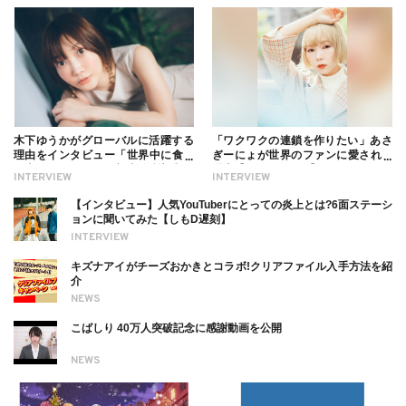
木下ゆうかがグローバルに活躍する
「ワクワクの連鎖を作りたい」あさ
理由をインタビュー「世界中に食べ
ぎーにょが世界のファンに愛される
る幸せを伝えたい」新事務所加入に
理由【インタビュー】
INTERVIEW
INTERVIEW
ついても
【インタビュー】人気YouTuberにとっての炎上とは?6面ステーシ
ョンに聞いてみた【しもD遅刻】
INTERVIEW
キズナアイがチーズおかきとコラボ!クリアファイル入手方法を紹
介
NEWS
こばしり 40万人突破記念に感謝動画を公開
NEWS