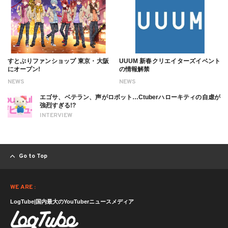
すとぷりファンショップ 東京・大阪
UUUM 新春クリエイターズイベント
にオープン!
の情報解禁
NEWS
NEWS
エゴサ、ベテラン、声がロボット…Ctuberハローキティの自虐が
強烈すぎる!?
INTERVIEW
Go to Top
WE ARE :
LogTube|国内最大のYouTuberニュースメディア