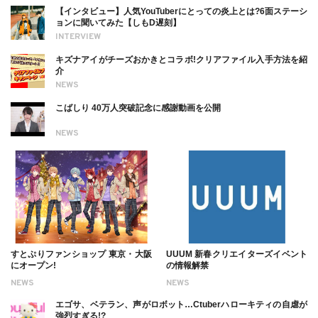
【インタビュー】人気YouTuberにとっての炎上とは?6面ステーシ
ョンに聞いてみた【しもD遅刻】
INTERVIEW
キズナアイがチーズおかきとコラボ!クリアファイル入手方法を紹
介
NEWS
こばしり 40万人突破記念に感謝動画を公開
NEWS
すとぷりファンショップ 東京・大阪
UUUM 新春クリエイターズイベント
にオープン!
の情報解禁
NEWS
NEWS
エゴサ、ベテラン、声がロボット…Ctuberハローキティの自虐が
強烈すぎる!?