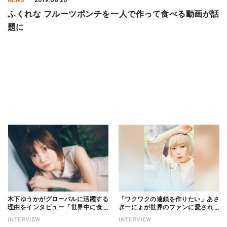
NEWS
2019.08.20
ふくれな フルーツポンチを一人で作って食べる動画が話
題に
木下ゆうかがグローバルに活躍する
「ワクワクの連鎖を作りたい」あさ
理由をインタビュー「世界中に食べ
ぎーにょが世界のファンに愛される
る幸せを伝えたい」新事務所加入に
理由【インタビュー】
INTERVIEW
INTERVIEW
ついても